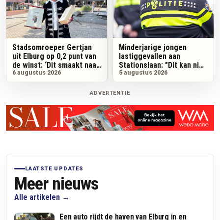
Minderjarige jongen
Stadsomroeper Gertjan
lastiggevallen aan
uit Elburg op 0,2 punt van
Stationslaan: "Dit kan niet
de winst: ‘Dit smaakt naar
meer"
5 augustus 2026
meer’
6 augustus 2026
ADVERTENTIE
LAATSTE UPDATES
Meer nieuws
Alle artikelen
Een auto rijdt de haven van Elburg in en