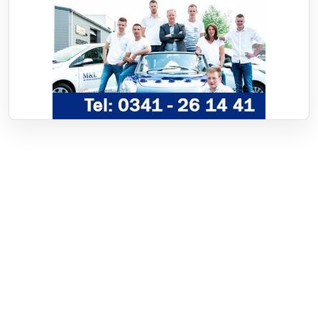
Over RTV Nunspeet
Over ons
Frequenties
Contact
Nieuwstip
Vacatures