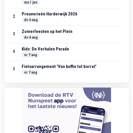
ma 1 jun
Preuverieën Harderwijk 2026
2
do 6 aug
Zomerfeesten op het Plein
3
do 6 aug
Kids: De Verhalen Parade
4
vr 7 aug
Fietsarrangement 'Van koffie tot borrel'
5
vr 7 aug