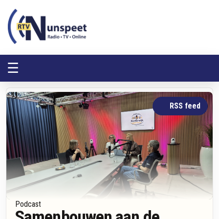
RTV Nunspeet
RTV Nunspeet
☰
RSS feed
Podcast
Samenbouwen aan de