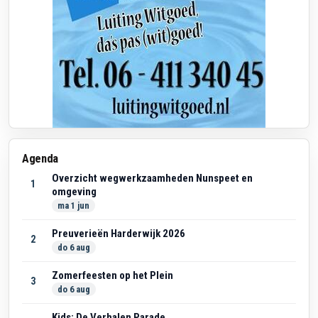
Agenda
Overzicht wegwerkzaamheden Nunspeet en
1
omgeving
ma 1 jun
Preuverieën Harderwijk 2026
2
do 6 aug
Zomerfeesten op het Plein
3
do 6 aug
Kids: De Verhalen Parade