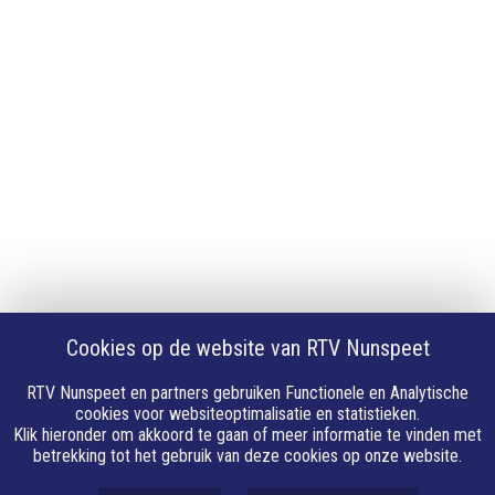
Android app
Privacy
Cookie instellingen
Privacyverklaring
Algemene voorwaarden
Klachten
Volg Ons
Facebook
X
Cookies op de website van RTV Nunspeet
Youtube
Instagram
RTV Nunspeet en partners gebruiken Functionele en Analytische
Whatsapp
cookies voor websiteoptimalisatie en statistieken.
Klik hieronder om akkoord te gaan of meer informatie te vinden met
Linkedin
betrekking tot het gebruik van deze cookies op onze website.
E-mail