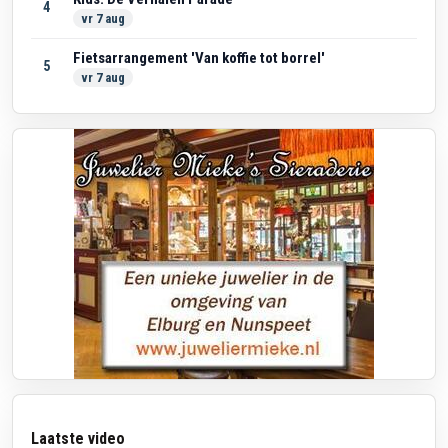
4
vr 7 aug
Fietsarrangement 'Van koffie tot borrel'
5
vr 7 aug
Laatste video