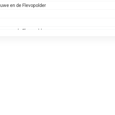
luwe en de Flevopolder
luwe en de Flevopolder
 Flow
thout you
luwe en de Flevopolder
luwe en de Flevopolder