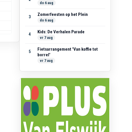
do 6 aug
Zomerfeesten op het Plein
3
do 6 aug
Kids: De Verhalen Parade
4
vr 7 aug
Fietsarrangement 'Van koffie tot
5
borrel'
vr 7 aug