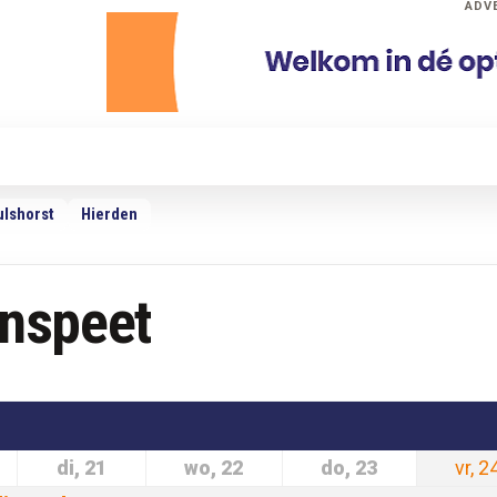
ADV
dio
Podcasts
TV
Adverteren
Weer
ulshorst
Hierden
unspeet
di, 21
wo, 22
do, 23
vr, 2