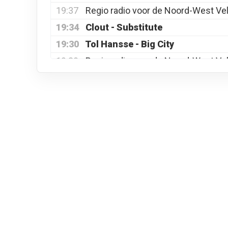
19:37
Regio radio voor de Noord-West Ve
19:34
Clout - Substitute
19:30
Tol Hansse - Big City
19:30
Regio radio voor de Noord-West Ve
19:27
Bellamy Brothers - Let Your Love
19:24
Billy Ocean - Love really hurts wi
19:21
Ferre Grignard - Drunken Sailor
19:21
Regio radio voor de Noord-West Ve
19:18
Bob Marley - Three Little Birds
19:07
Bee Gees - Tomorrow Tomorrow
19:02
Regio radio voor de Noord-West Ve
19:02
ANWB File
19:00
Radio Nunspeet Nieuws