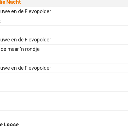
die Nacht
luwe en de Flevopolder
t
luwe en de Flevopolder
oe maar 'n rondje
luwe en de Flevopolder
Me Loose