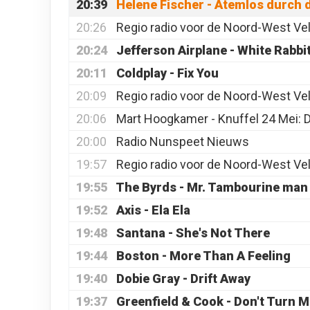
20:39
Helene Fischer - Atemlos durch 
20:26
Regio radio voor de Noord-West Ve
20:24
Jefferson Airplane - White Rabbi
20:11
Coldplay - Fix You
20:09
Regio radio voor de Noord-West Ve
20:06
Mart Hoogkamer - Knuffel 24 Mei: D
20:00
Radio Nunspeet Nieuws
19:57
Regio radio voor de Noord-West Ve
19:55
The Byrds - Mr. Tambourine man
19:52
Axis - Ela Ela
19:48
Santana - She's Not There
19:44
Boston - More Than A Feeling
19:40
Dobie Gray - Drift Away
19:37
Greenfield & Cook - Don't Turn 