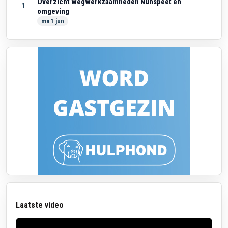
Overzicht wegwerkzaamheden Nunspeet en
1
omgeving
ma 1 jun
Laatste video