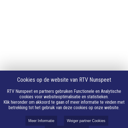
Privacy
Cookie instellingen
Privacyverklaring
Algemene voorwaarden
Klachten
Volg Ons
Facebook
X
Cookies op de website van RTV Nunspeet
Youtube
Instagram
RTV Nunspeet en partners gebruiken Functionele en Analytische
Whatsapp
cookies voor websiteoptimalisatie en statistieken.
Klik hieronder om akkoord te gaan of meer informatie te vinden met
Linkedin
betrekking tot het gebruik van deze cookies op onze website.
E-mail
Meer Informatie
Weiger partner Cookies