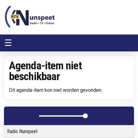
RTV Nunspeet
RTV Nunspeet
☰
Agenda-item niet
beschikbaar
Dit agenda-item kon niet worden gevonden.
Radio Nunspeet