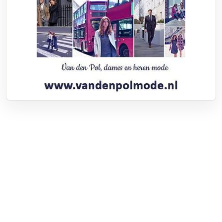
Over RTV Nunspeet
Over ons
Frequenties
Contact
Nieuwstip