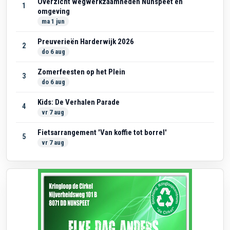
Overzicht wegwerkzaamheden Nunspeet en
1
omgeving
ma 1 jun
Preuverieën Harderwijk 2026
2
do 6 aug
Zomerfeesten op het Plein
3
do 6 aug
Kids: De Verhalen Parade
4
vr 7 aug
Fietsarrangement 'Van koffie tot borrel'
5
vr 7 aug