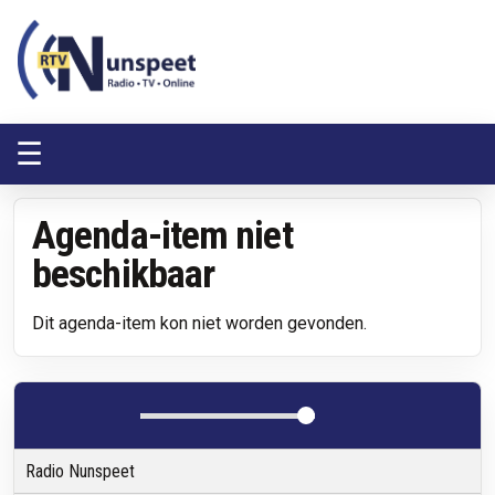
RTV Nunspeet
RTV Nunspeet
☰
Agenda-item niet
beschikbaar
Dit agenda-item kon niet worden gevonden.
Radio Nunspeet