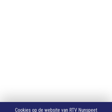
Adverteren
Adverteren
App downloaden
iPhone of iPad app
Android app
Privacy
Cookie instellingen
Privacyverklaring
Algemene voorwaarden
Klachten
Volg Ons
Facebook
X
Cookies op de website van RTV Nunspeet
Youtube