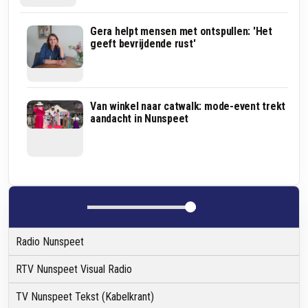
Hier
Gera helpt mensen met ontspullen: 'Het
staat
geeft bevrijdende rust'
'het
kleinste
zelfbedieningsrestaurant
van
Nederland'
Frans
Van winkel naar catwalk: mode-event trekt
Tempelman
aandacht in Nunspeet
klust
bij
de
Veensche
Kas:
'Wat
ik
ervoor
terugkrijg?
Radio Nunspeet
Alleen
maar
liefde!'
RTV Nunspeet Visual Radio
TV Nunspeet Tekst (Kabelkrant)