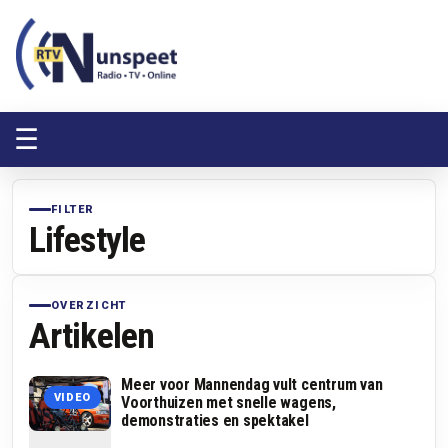
RTV Nunspeet
RTV Nunspeet
☰
FILTER
Lifestyle
OVERZICHT
Artikelen
Meer voor Mannendag vult centrum van
VIDEO
Voorthuizen met snelle wagens,
demonstraties en spektakel