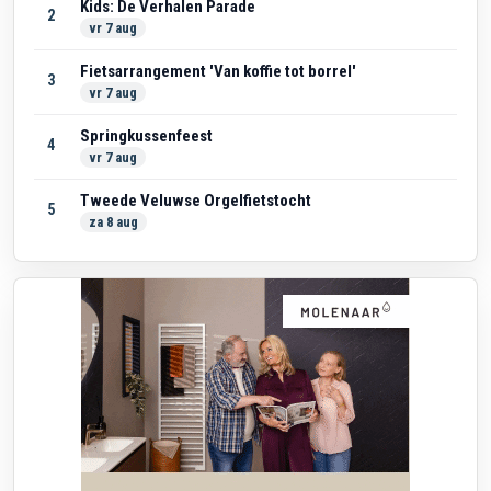
Kids: De Verhalen Parade
2
vr 7 aug
Fietsarrangement 'Van koffie tot borrel'
3
vr 7 aug
Springkussenfeest
4
vr 7 aug
Tweede Veluwse Orgelfietstocht
5
za 8 aug