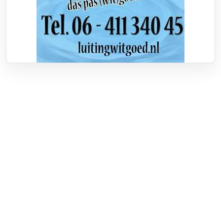
Over RTV Nunspeet
Over ons
Frequenties
Contact
Nieuwstip
Vacatures
Documenten