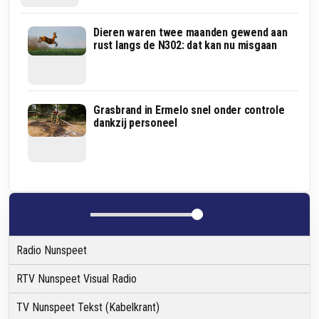
Fotograaf
Dieren waren twee maanden gewend aan
Eddy
rust langs de N302: dat kan nu misgaan
denkt
een
nieuwsklus
te
hebben,
In
Grasbrand in Ermelo snel onder controle
maar
deze
dankzij personeel
gaat
regio
zelf
wordt
op
het
de
vaakst
bon
ingebroken
tijdens
de
zomervakantie:
zo
Radio Nunspeet
maak
je
het
RTV Nunspeet Visual Radio
moeilijker
TV Nunspeet Tekst (Kabelkrant)