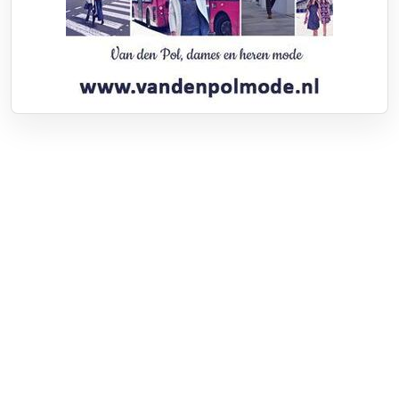
Over RTV Nunspeet
Over ons
Frequenties
Contact
Nieuwstip
Vacatures
Documenten