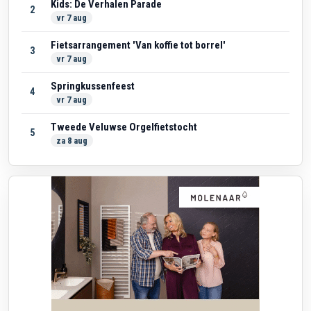
Kids: De Verhalen Parade
2
vr 7 aug
Fietsarrangement 'Van koffie tot borrel'
3
vr 7 aug
Springkussenfeest
4
vr 7 aug
Tweede Veluwse Orgelfietstocht
5
za 8 aug