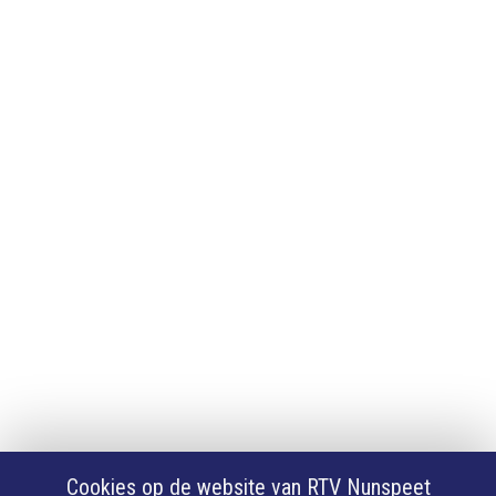
Adverteren
Adverteren
App downloaden
iPhone of iPad app
Android app
Privacy
Cookie instellingen
Privacyverklaring
Algemene voorwaarden
Klachten
Volg Ons
Facebook
X
Cookies op de website van RTV Nunspeet
Youtube