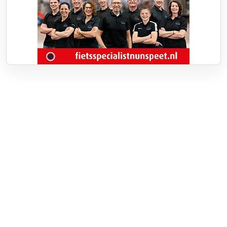
Over RTV Nunspeet
Over ons
Frequenties
Contact
Nieuwstip
Vacatures
Documenten