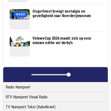
Wildobservatie
Oogstfeest brengt nostalgie en
VIDEO
op
gezelligheid naar Boerderijmuseum
Erf
van
Daendels
Nederlandse
VeluweCup 2026 maakt zich op voor
wespentelling
nieuwe editie vol derby’s
moet
duidelijk
maken
hoe
het
met
de
wesp
gaat
Radio Nunspeet
RTV Nunspeet Visual Radio
TV Nunspeet Tekst (Kabelkrant)