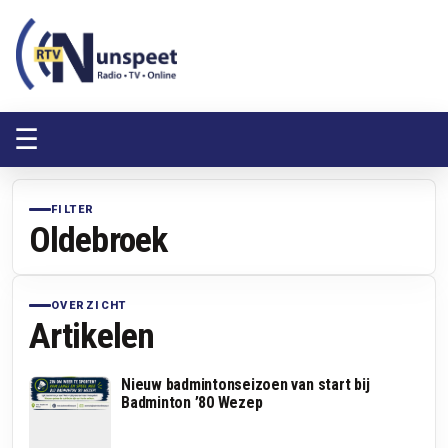
RTV Nunspeet
RTV Nunspeet
☰
FILTER
Oldebroek
OVERZICHT
Artikelen
Nieuw badmintonseizoen van start bij
Badminton ’80 Wezep