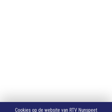
Adverteren
Adverteren
App downloaden
iPhone of iPad app
Android app
Privacy
Cookie instellingen
Privacyverklaring
Algemene voorwaarden
Klachten
Volg Ons
Facebook
X
Cookies op de website van RTV Nunspeet
Youtube