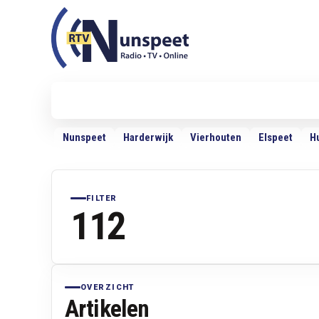
RTV Nunspeet
RTV Nunspeet
Nieuws
Politiek
Sport
VRMG
Ra
Nunspeet
Harderwijk
Vierhouten
Elspeet
H
FILTER
112
OVERZICHT
Artikelen