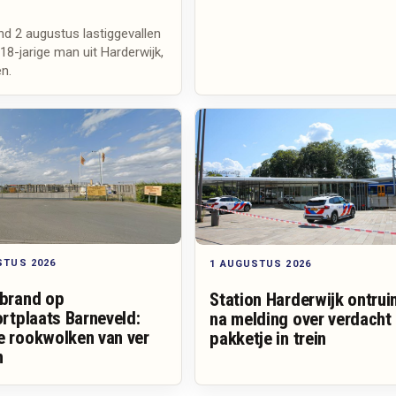
d 2 augustus lastiggevallen
18-jarige man uit Harderwijk,
n.
STUS 2026
1 AUGUSTUS 2026
 brand op
Station Harderwijk ontru
ortplaats Barneveld:
na melding over verdacht
e rookwolken van ver
pakketje in trein
n