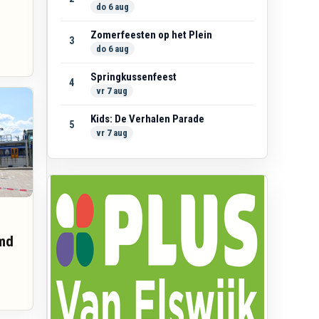
do 6 aug
Zomerfeesten op het Plein
3
do 6 aug
Springkussenfeest
4
vr 7 aug
Kids: De Verhalen Parade
5
vr 7 aug
imd