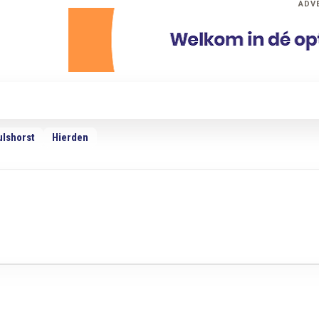
ADV
dio
Podcasts
TV
Adverteren
Weer
ulshorst
Hierden