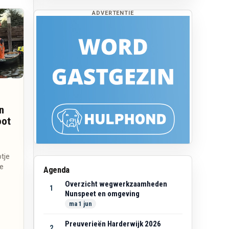
ADVERTENTIE
n
oot
otje
se
Agenda
Overzicht wegwerkzaamheden
1
Nunspeet en omgeving
ma 1 jun
Preuverieën Harderwijk 2026
2