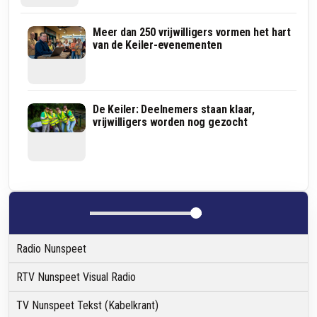
TERUGBLIK:
Meer dan 250 vrijwilligers vormen het hart
3e
van de Keiler-evenementen
Nunspeetse
Jeugdkeiler,
de
ultieme
sportieve
Nog
De Keiler: Deelnemers staan klaar,
uitdaging
26
vrijwilligers worden nog gezocht
voor
dagen,
de
16
jeugd!
uur,
29
minuten
en
15
seconden
Radio Nunspeet
RTV Nunspeet Visual Radio
TV Nunspeet Tekst (Kabelkrant)