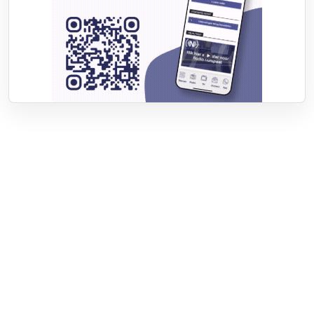
Over RTV Nunspeet
Over ons
Frequenties
Contact
Nieuwstip
Vacatures
Documenten