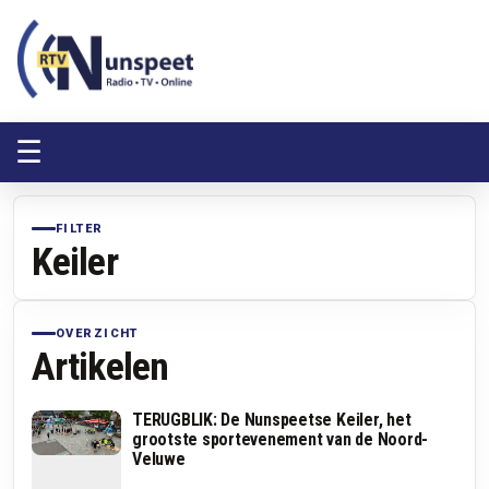
RTV Nunspeet
RTV Nunspeet
☰
FILTER
Keiler
OVERZICHT
Artikelen
TERUGBLIK: De Nunspeetse Keiler, het
grootste sportevenement van de Noord-
Veluwe