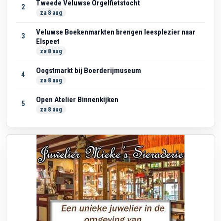
Tweede Veluwse Orgelfietstocht
2
za 8 aug
Veluwse Boekenmarkten brengen leesplezier naar
3
Elspeet
za 8 aug
Oogstmarkt bij Boerderijmuseum
4
za 8 aug
Open Atelier Binnenkijken
5
za 8 aug