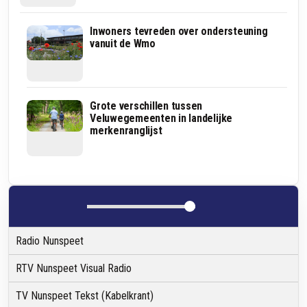
N309
Inwoners tevreden over ondersteuning
bij
vanuit de Wmo
Elburg
opnieuw
op
de
schop:
Zoektocht
Grote verschillen tussen
plannen
naar
Veluwegemeenten in landelijke
van
schaapskooi
merkenranglijst
4,5
Elspeet
miljoen
leidt
euro
toch
weer
naar
omstreden
Schotkampweg
Radio Nunspeet
RTV Nunspeet Visual Radio
TV Nunspeet Tekst (Kabelkrant)