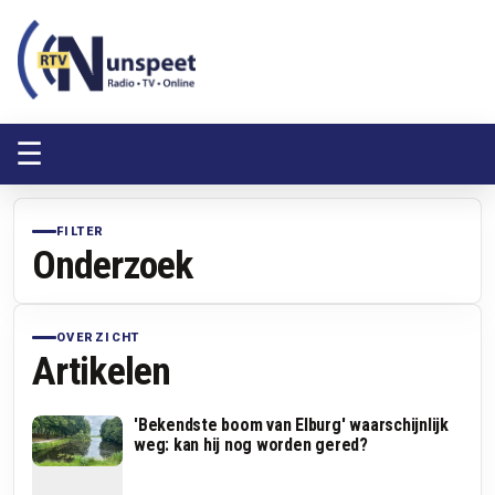
RTV Nunspeet
RTV Nunspeet
☰
FILTER
Onderzoek
OVERZICHT
Artikelen
'Bekendste boom van Elburg' waarschijnlijk
weg: kan hij nog worden gered?