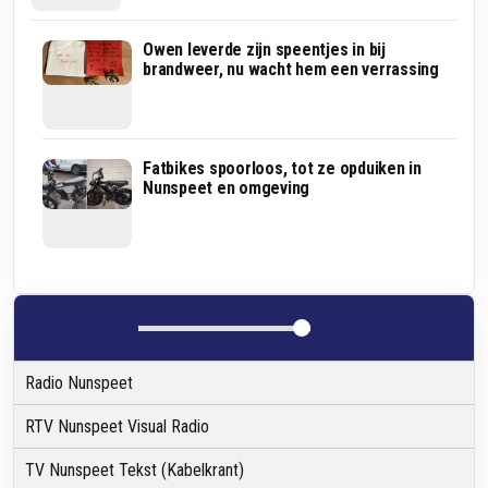
Marijke
Owen leverde zijn speentjes in bij
haalt
brandweer, nu wacht hem een verrassing
kinderfoto’s
offline:
‘Je
weet
niet
Onrust
Fatbikes spoorloos, tot ze opduiken in
waar
om
Nunspeet en omgeving
ze
‘goudopkoper’
terechtkomen’
bij
Jumbo
Nunspeet:
supermarkt
waarschuwt
klanten
Radio Nunspeet
RTV Nunspeet Visual Radio
TV Nunspeet Tekst (Kabelkrant)