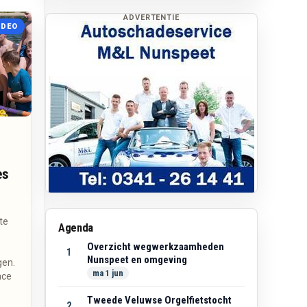
ADVERTENTIE
IDEO
es
te
Agenda
Overzicht wegwerkzaamheden
1
Nunspeet en omgeving
gen.
ma 1 jun
ace
Tweede Veluwse Orgelfietstocht
2