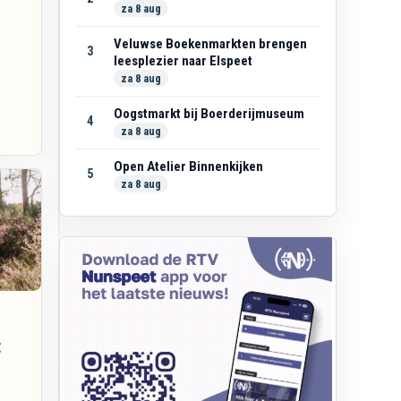
za 8 aug
Veluwse Boekenmarkten brengen
3
leesplezier naar Elspeet
za 8 aug
Oogstmarkt bij Boerderijmuseum
4
za 8 aug
Open Atelier Binnenkijken
5
za 8 aug
t