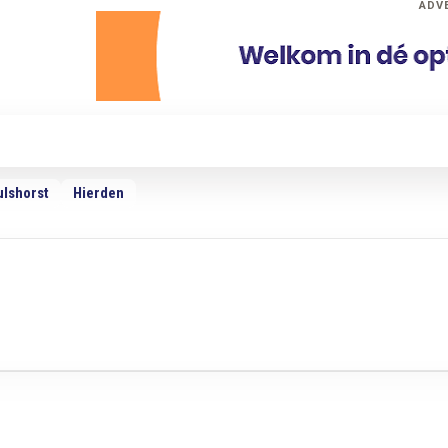
ADV
dio
Podcasts
TV
Adverteren
Weer
ulshorst
Hierden