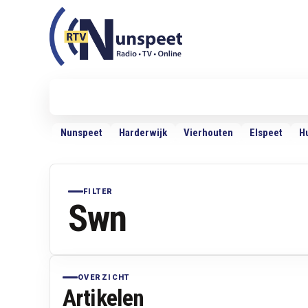
RTV Nunspeet
RTV Nunspeet
Nieuws
Politiek
Sport
VRMG
Ra
Nunspeet
Harderwijk
Vierhouten
Elspeet
H
FILTER
Swn
OVERZICHT
Artikelen