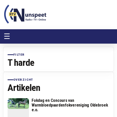
RTV Nunspeet
RTV Nunspeet
☰
FILTER
T harde
OVERZICHT
Artikelen
Fokdag en Concours van
Warmbloedpaardenfokvereniging Oldebroek
e.o.