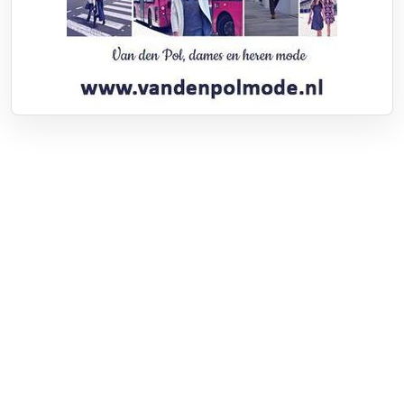
Over RTV Nunspeet
Over ons
Frequenties
Contact
Nieuwstip
Vacatures
Documenten