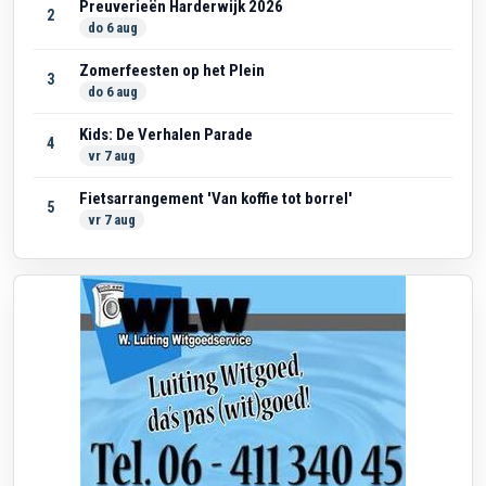
Preuverieën Harderwijk 2026
2
do 6 aug
Zomerfeesten op het Plein
3
do 6 aug
Kids: De Verhalen Parade
4
vr 7 aug
Fietsarrangement 'Van koffie tot borrel'
5
vr 7 aug