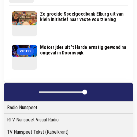
’t
Zo groeide Speelgoedbank Elburg uit van
Harde
klein initiatief naar vaste voorziening
maakt
zich
op
voor
een
Scouting
Motorrijder uit ’t Harde ernstig gewond na
VIDEO
gezellige
Gustaaf
ongeval in Doornspijk
editie
Adolfgroep
van
zet
het
eerste
dorpsfeest
stap
op
naar
29
toekomstbestendige
augustus
clubgebouwen
Radio Nunspeet
RTV Nunspeet Visual Radio
TV Nunspeet Tekst (Kabelkrant)