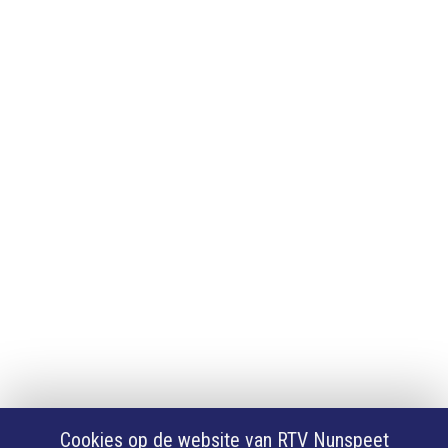
Adverteren
Adverteren
App downloaden
iPhone of iPad app
Android app
Privacy
Cookie instellingen
Privacyverklaring
Algemene voorwaarden
Klachten
Volg Ons
Facebook
X
Cookies op de website van RTV Nunspeet
Youtube