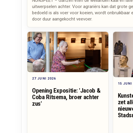
NUNSPEET – Ganzen eten de weilanden kaal en late
uitwerpselen achter. Voor agrariërs kan dat grote g
bedoeld is als voer voor koeien, wordt onbruikbaa
door duur aangekocht veevoer.
27 JUNI 2026
15 JUNI
Opening Expositie: 'Jacob &
Kunst
Coba Ritsema, broer achter
zet al
zus'
nieuw
Stads