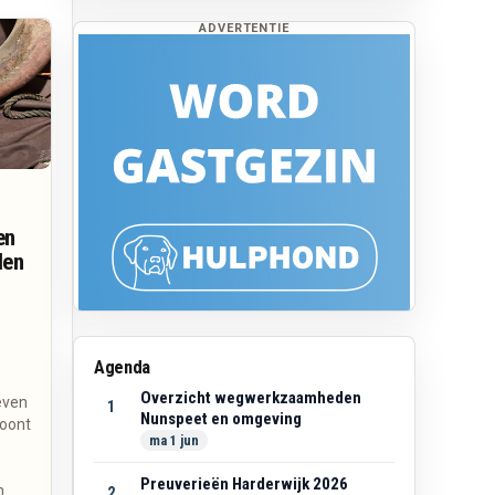
ADVERTENTIE
en
den
Agenda
Overzicht wegwerkzaamheden
even
1
Nunspeet en omgeving
toont
ma 1 jun
Preuverieën Harderwijk 2026
n
2