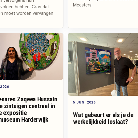
n vervolgens hun
Meesters.
evolgen hebben. Gras dat
r en moet worden vervangen
 2026
enares Zaqeea Hussain
5 JUNI 2026
le zintuigen centraal in
e expositie
Wat gebeurt er als je de
museum Harderwijk
werkelijkheid loslaat?