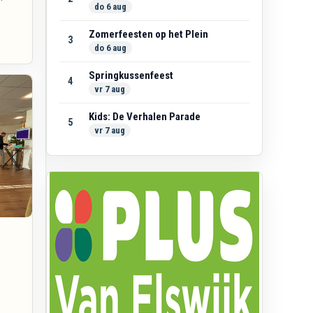
do 6 aug
Zomerfeesten op het Plein
3
do 6 aug
Springkussenfeest
4
vr 7 aug
Kids: De Verhalen Parade
5
vr 7 aug