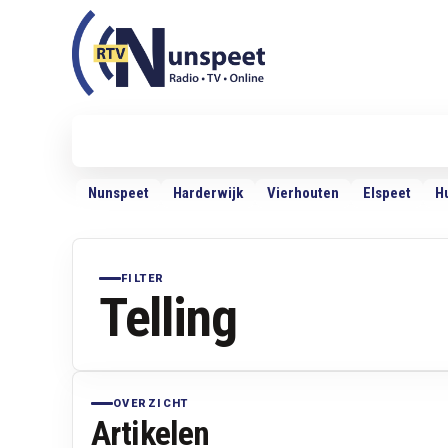
RTV Nunspeet
RTV Nunspeet
Nieuws
Politiek
Sport
VRMG
Ra
Nunspeet
Harderwijk
Vierhouten
Elspeet
H
FILTER
Telling
OVERZICHT
Artikelen