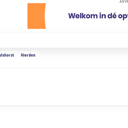
ADV
dio
Podcasts
TV
Adverteren
Weer
ulshorst
Hierden