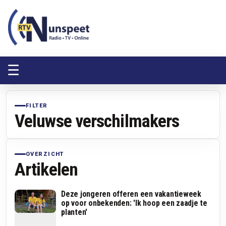
RTV Nunspeet
RTV Nunspeet
☰
FILTER
Veluwse verschilmakers
OVERZICHT
Artikelen
Deze jongeren offeren een vakantieweek
op voor onbekenden: 'Ik hoop een zaadje te
planten'