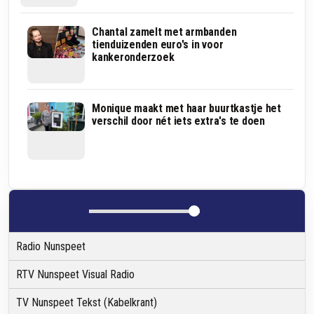
Zo
Chantal zamelt met armbanden
groeide
tienduizenden euro's in voor
Speelgoedbank
kankeronderzoek
Elburg
uit
van
klein
Ze
Monique maakt met haar buurtkastje het
initiatief
misten
verschil door nét iets extra's te doen
naar
een
vaste
creatieve
voorziening
plek
in
Putten,
daarom
bouwden
Marion
en
Radio Nunspeet
Yannick
er
zelf
RTV Nunspeet Visual Radio
één
TV Nunspeet Tekst (Kabelkrant)