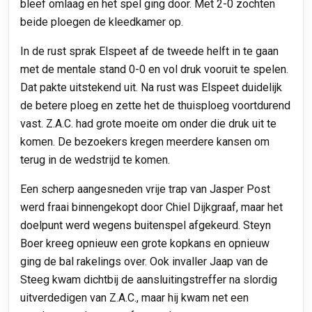
bleef omlaag en het spel ging door. Met 2-0 zochten
beide ploegen de kleedkamer op.
In de rust sprak Elspeet af de tweede helft in te gaan
met de mentale stand 0-0 en vol druk vooruit te spelen.
Dat pakte uitstekend uit. Na rust was Elspeet duidelijk
de betere ploeg en zette het de thuisploeg voortdurend
vast. Z.A.C. had grote moeite om onder die druk uit te
komen. De bezoekers kregen meerdere kansen om
terug in de wedstrijd te komen.
Een scherp aangesneden vrije trap van Jasper Post
werd fraai binnengekopt door Chiel Dijkgraaf, maar het
doelpunt werd wegens buitenspel afgekeurd. Steyn
Boer kreeg opnieuw een grote kopkans en opnieuw
ging de bal rakelings over. Ook invaller Jaap van de
Steeg kwam dichtbij de aansluitingstreffer na slordig
uitverdedigen van Z.A.C., maar hij kwam net een