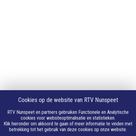
iPhone of iPad app
Android app
Privacy
Cookie instellingen
Privacyverklaring
Algemene voorwaarden
Klachten
Volg Ons
Facebook
X
Cookies op de website van RTV Nunspeet
Youtube
Instagram
RTV Nunspeet en partners gebruiken Functionele en Analytische
Whatsapp
cookies voor websiteoptimalisatie en statistieken.
Klik hieronder om akkoord te gaan of meer informatie te vinden met
Linkedin
betrekking tot het gebruik van deze cookies op onze website.
E-mail