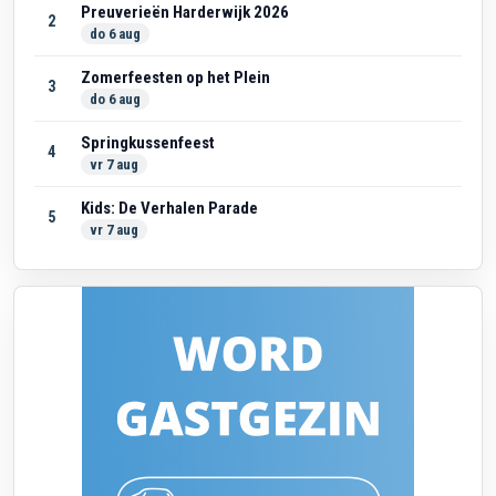
Preuverieën Harderwijk 2026
2
do 6 aug
Zomerfeesten op het Plein
3
do 6 aug
Springkussenfeest
4
vr 7 aug
Kids: De Verhalen Parade
5
vr 7 aug