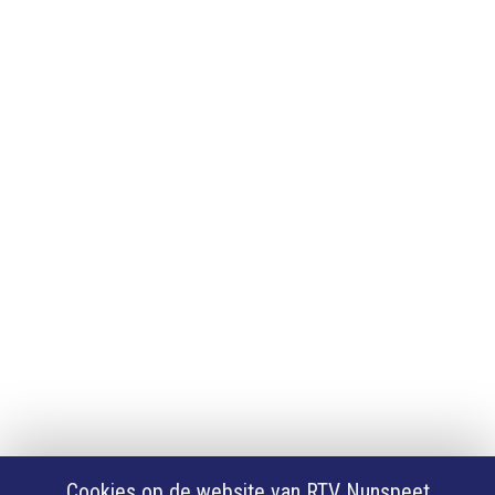
Adverteren
Adverteren
App downloaden
iPhone of iPad app
Android app
Privacy
Cookie instellingen
Privacyverklaring
Algemene voorwaarden
Klachten
Volg Ons
Facebook
X
Cookies op de website van RTV Nunspeet
Youtube