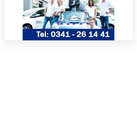
Over RTV Nunspeet
Over ons
Frequenties
Contact
Nieuwstip
Vacatures
Documenten