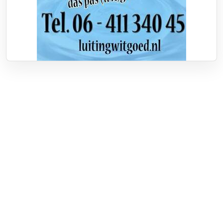
Over RTV Nunspeet
Over ons
Frequenties
Contact
Nieuwstip
Vacatures
Documenten