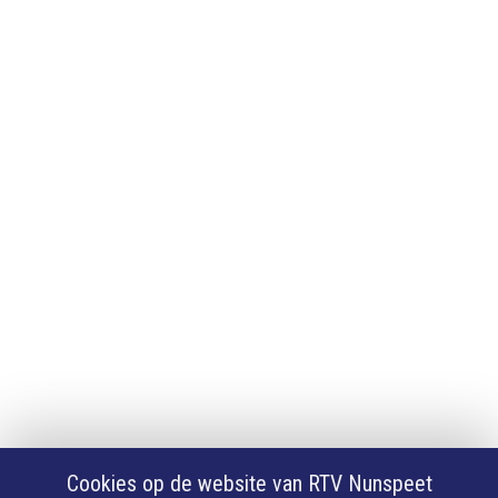
Adverteren
Adverteren
App downloaden
iPhone of iPad app
Android app
Privacy
Cookie instellingen
Privacyverklaring
Algemene voorwaarden
Klachten
Volg Ons
Facebook
X
Cookies op de website van RTV Nunspeet
Youtube