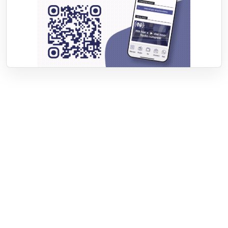
Over RTV Nunspeet
Over ons
Frequenties
Contact
Nieuwstip
Vacatures
Documenten