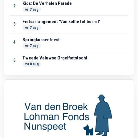
Kids: De Verhalen Parade
2
vr 7 aug
Fietsarrangement 'Van koffie tot borrel'
3
vr 7 aug
Springkussenfeest
4
vr 7 aug
Tweede Veluwse Orgelfietstocht
5
za 8 aug