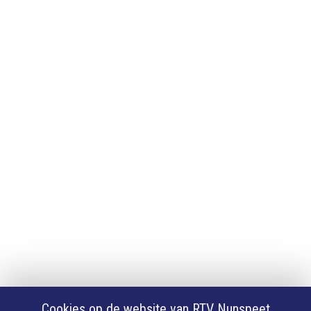
Adverteren
Adverteren
App downloaden
iPhone of iPad app
Android app
Privacy
Cookie instellingen
Privacyverklaring
Algemene voorwaarden
Klachten
Volg Ons
Facebook
X
Cookies op de website van RTV Nunspeet
Youtube