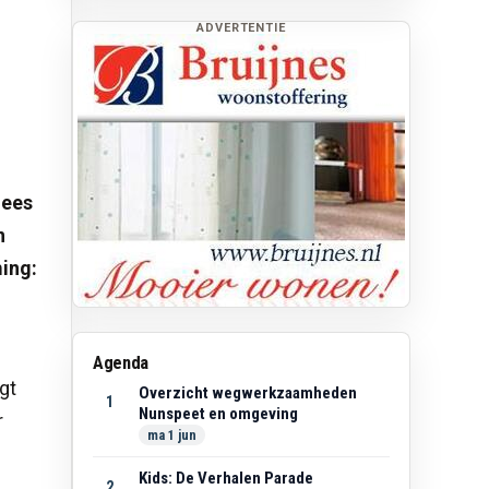
ADVERTENTIE
lees
n
ing:
Agenda
gt
Overzicht wegwerkzaamheden
1
Nunspeet en omgeving
r
ma 1 jun
Kids: De Verhalen Parade
2