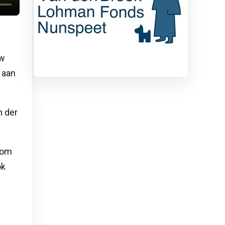
uw
 aan
n der
 om
ok