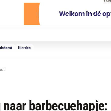
ADV
dio
Podcasts
TV
Adverteren
Weer
ulshorst
Hierden
eet
 naar barbecuehapje: