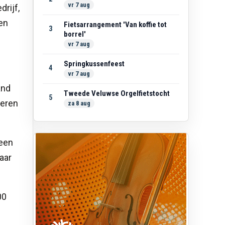
vr 7 aug
rijf,
len
Fietsarrangement 'Van koffie tot
3
borrel'
vr 7 aug
Springkussenfeest
4
vr 7 aug
and
Tweede Veluwse Orgelfietstocht
5
ieren
za 8 aug
 een
aar
00