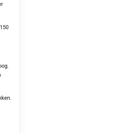
er
 150
oog.
n
nken.