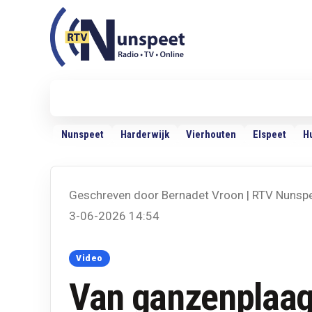
RTV Nunspeet
RTV Nunspeet
Nieuws
Politiek
Sport
VRMG
Ra
Nunspeet
Harderwijk
Vierhouten
Elspeet
H
Geschreven door Bernadet Vroon | RTV Nunsp
3-06-2026 14:54
Video
Van ganzenplaag