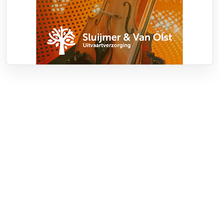
Over RTV Nunspeet
Over ons
Frequenties
Contact
Nieuwstip
Vacatures
Documenten