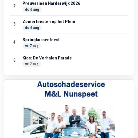
Preuverieën Harderwijk 2026
2
do 6 aug
Zomerfeesten op het Plein
3
do 6 aug
Springkussenfeest
4
vr 7 aug
Kids: De Verhalen Parade
5
vr 7 aug