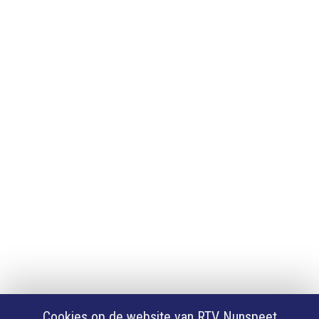
Adverteren
Adverteren
App downloaden
iPhone of iPad app
Android app
Privacy
Cookie instellingen
Privacyverklaring
Algemene voorwaarden
Klachten
Volg Ons
Facebook
X
Cookies op de website van RTV Nunspeet
Youtube