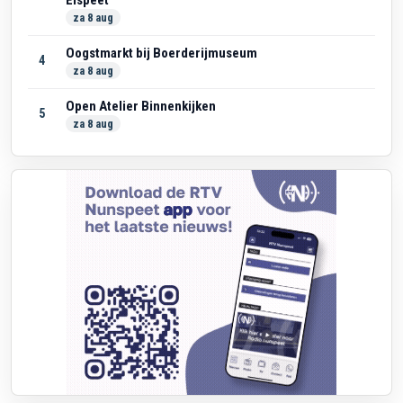
Elspeet
za 8 aug
Oogstmarkt bij Boerderijmuseum
4
za 8 aug
Open Atelier Binnenkijken
5
za 8 aug