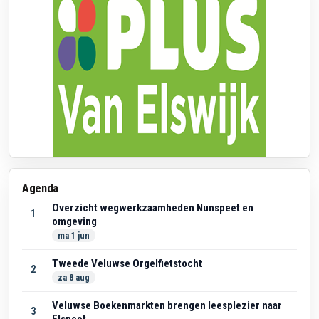
Agenda
Overzicht wegwerkzaamheden Nunspeet en
1
omgeving
ma 1 jun
Tweede Veluwse Orgelfietstocht
2
za 8 aug
Veluwse Boekenmarkten brengen leesplezier naar
3