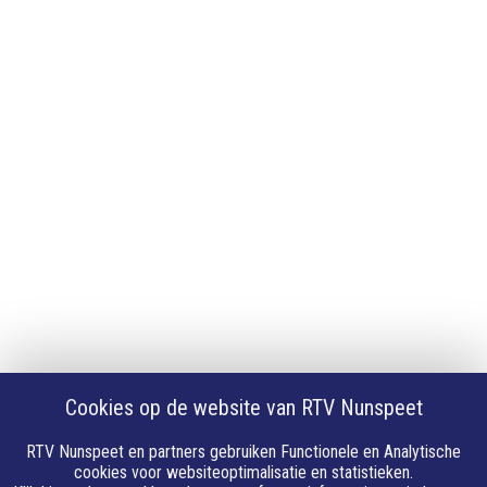
App downloaden
iPhone of iPad app
Android app
Privacy
Cookie instellingen
Privacyverklaring
Algemene voorwaarden
Klachten
Volg Ons
Facebook
X
Cookies op de website van RTV Nunspeet
Youtube
Instagram
RTV Nunspeet en partners gebruiken Functionele en Analytische
Whatsapp
cookies voor websiteoptimalisatie en statistieken.