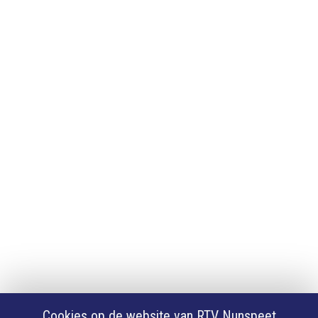
Adverteren
Adverteren
App downloaden
iPhone of iPad app
Android app
Privacy
Cookie instellingen
Privacyverklaring
Algemene voorwaarden
Klachten
Volg Ons
Facebook
X
Cookies op de website van RTV Nunspeet
Youtube