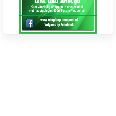
Over RTV Nunspeet
Over ons
Frequenties
Contact
Nieuwstip
Vacatures
Documenten