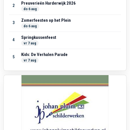
Preuverieën Harderwijk 2026
2
do 6 aug
Zomerfeesten op het Plein
3
do 6 aug
Springkussenfeest
4
vr 7 aug
Kids: De Verhalen Parade
5
vr 7 aug