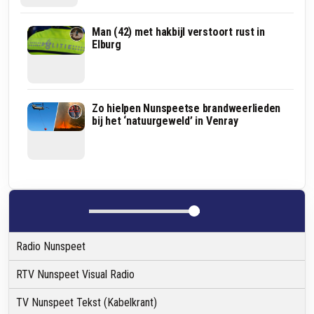
Atlantis
Man (42) met hakbijl verstoort rust in
verrijst
Elburg
in
Harderwijk:
nieuwe
onderwaterwereld
moet
Schaapskudden
Zo hielpen Nunspeetse brandweerlieden
seizoen
hebben
bij het ‘natuurgeweld’ in Venray
Dolfinarium
het
verlengen
zwaar
door
hitte
en
droogte:
‘Het
begint
zorgelijk
Radio Nunspeet
te
worden'
RTV Nunspeet Visual Radio
TV Nunspeet Tekst (Kabelkrant)