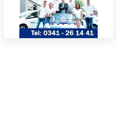
Over RTV Nunspeet
Over ons
Frequenties
Contact
Nieuwstip
Vacatures
Documenten