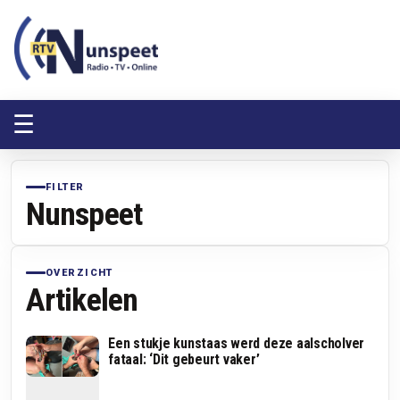
RTV Nunspeet
RTV Nunspeet
☰
FILTER
Nunspeet
OVERZICHT
Artikelen
Een stukje kunstaas werd deze aalscholver
fataal: ‘Dit gebeurt vaker’