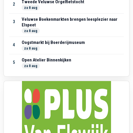
Tweede Veluwse Orgelfietstocht
2
za 8 aug
Veluwse Boekenmarkten brengen leesplezier naar
3
Elspeet
za 8 aug
Oogstmarkt bij Boerderijmuseum
4
za 8 aug
Open Atelier Binnenkijken
5
za 8 aug