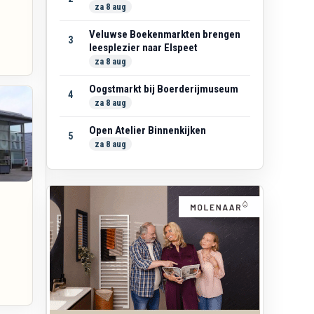
za 8 aug
Veluwse Boekenmarkten brengen
3
leesplezier naar Elspeet
za 8 aug
Oogstmarkt bij Boerderijmuseum
4
za 8 aug
Open Atelier Binnenkijken
5
za 8 aug