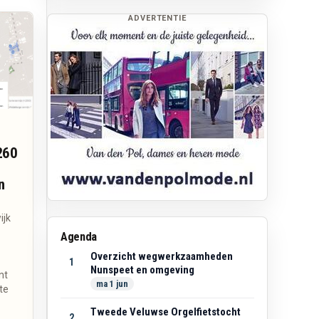
ADVERTENTIE
260
n
ijk
Agenda
Overzicht wegwerkzaamheden
1
Nunspeet en omgeving
nt
ma 1 jun
te
Tweede Veluwse Orgelfietstocht
2