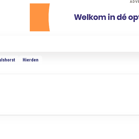
ADV
dio
Podcasts
TV
Adverteren
Weer
ulshorst
Hierden