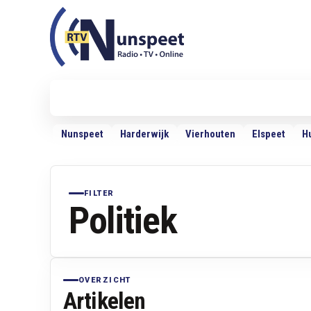
RTV Nunspeet
RTV Nunspeet
Nieuws
Politiek
Sport
VRMG
Ra
Nunspeet
Harderwijk
Vierhouten
Elspeet
H
FILTER
Politiek
OVERZICHT
Artikelen