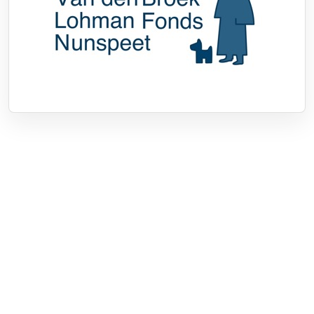
Over RTV Nunspeet
Over ons
Frequenties
Contact
Nieuwstip
Vacatures