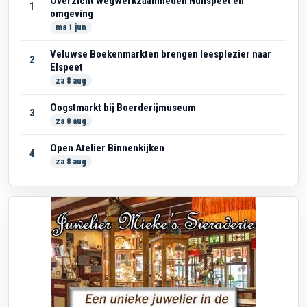
Overzicht wegwerkzaamheden Nunspeet en
1
omgeving
ma 1 jun
Veluwse Boekenmarkten brengen leesplezier naar
2
Elspeet
za 8 aug
Oogstmarkt bij Boerderijmuseum
3
za 8 aug
Open Atelier Binnenkijken
4
za 8 aug