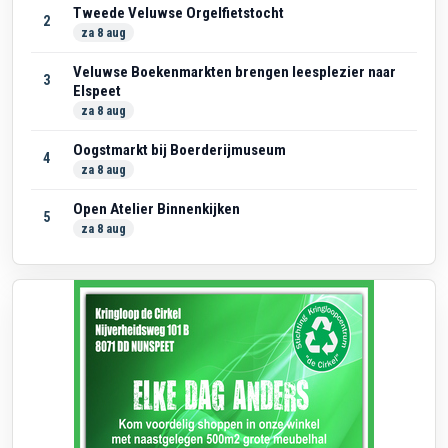
Tweede Veluwse Orgelfietstocht
2
za 8 aug
Veluwse Boekenmarkten brengen leesplezier naar
3
Elspeet
za 8 aug
Oogstmarkt bij Boerderijmuseum
4
za 8 aug
Open Atelier Binnenkijken
5
za 8 aug