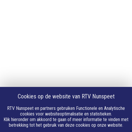
iPhone of iPad app
Android app
Privacy
Cookie instellingen
Privacyverklaring
Algemene voorwaarden
Klachten
Volg Ons
Facebook
X
Cookies op de website van RTV Nunspeet
Youtube
Instagram
RTV Nunspeet en partners gebruiken Functionele en Analytische
Whatsapp
cookies voor websiteoptimalisatie en statistieken.
Klik hieronder om akkoord te gaan of meer informatie te vinden met
Linkedin
betrekking tot het gebruik van deze cookies op onze website.
E-mail